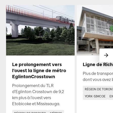
Le prolongement vers
Ligne de Rich
l’ouest la ligne de métro
Plus de transp
EglintonCrosstown
dont vous avez 
Prolongement du TLR
RÉGION DE TORON
d’Eglinton Crosstown de 9,2
YORK-SIMCOE
E
km plus à l’ouest vers
Etobicoke et Mississauga.