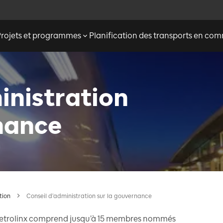
Projets et programmes
Planification des transports en c
inistration
nance
tion
Conseil d’administration sur la gouvernance
etrolinx comprend jusqu’à 15 membres nommés