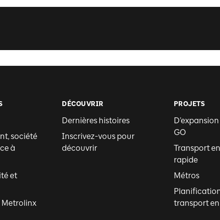
S
DÉCOUVRIR
PROJETS
Dernières histoires
D’expansion
GO
t, société
Inscrivez-vous pour
ce à
découvrir
Transport 
rapide
ité et
Métros
Planificatio
 Metrolinx
transport 