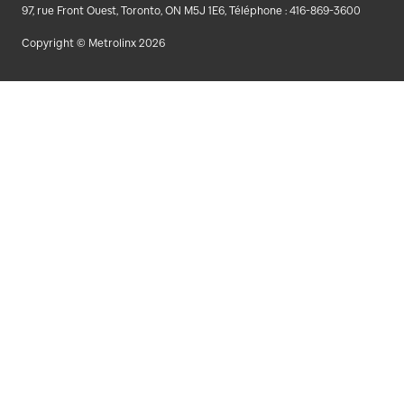
97, rue Front Ouest, Toronto, ON M5J 1E6, Téléphone : 416-869-3600
Copyright © Metrolinx 2026