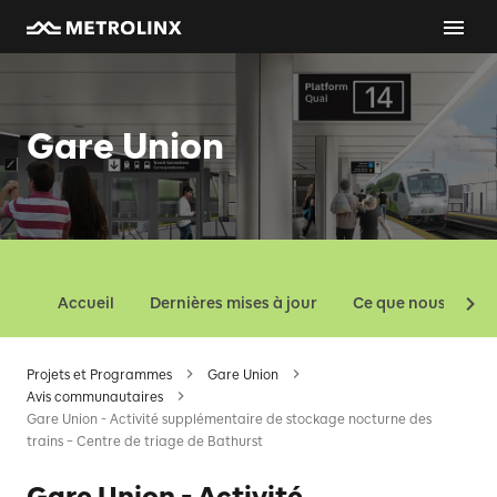
Gare Union
Accueil
Dernières mises à jour
Ce que nous const
Projets et Programmes
Gare Union
Avis communautaires
Gare Union - Activité supplémentaire de stockage nocturne des
trains – Centre de triage de Bathurst
Gare Union - Activité