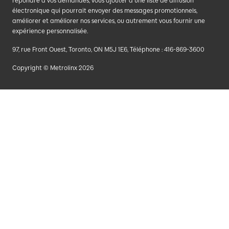
répondre à vos demandes, vous ajouter à une liste de diffusion
électronique qui pourrait envoyer des messages promotionnels,
améliorer et améliorer nos services, ou autrement vous fournir une
expérience personnalisée.
97, rue Front Ouest, Toronto, ON M5J 1E6, Téléphone : 416-869-3600
Copyright © Metrolinx 2026