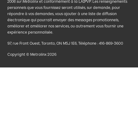
2006 sur Metrolinx
et conformément à la LAIPVP. Les renseignements
personnels que vous fournissez seront utilisés, sur demande, pour
répondre à vos demandes, vous ajouter à une liste de diffusion
électronique qui pourrait envoyer des messages promotionnels,
améliorer et améliorer nos services, ou autrement vous fournir une
expérience personnalisée.
97, rue Front Ouest, Toronto, ON M5J 1E6, Téléphone : 416-869-3600
Copyright © Metrolinx 2026