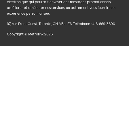
électronique qui pourrait envoyer des messages promotionnels,
améliorer et améliorer nos services, ou autrement vous fournir une
expérience personnalisée.
97, rue Front Ouest, Toronto, ON M5J 1E6, Téléphone : 416-869-3600
Copyright © Metrolinx 2026