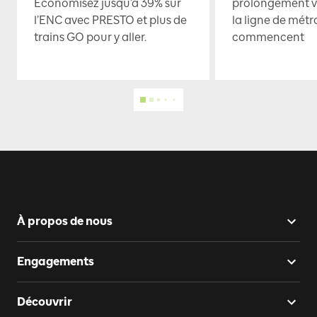
Économisez jusqu’à 39% sur
prolongement ve
l’ENC avec PRESTO et plus de
la ligne de mét
trains GO pour y aller.
commencent
À propos de nous
Engagements
Découvrir