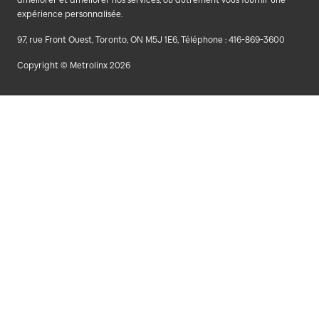
expérience personnalisée.
97, rue Front Ouest, Toronto, ON M5J 1E6, Téléphone : 416-869-3600
Copyright © Metrolinx 2026