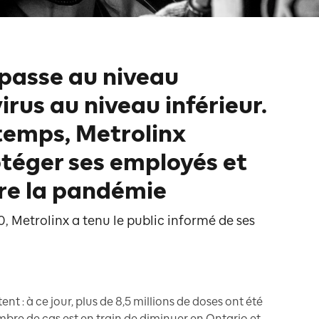
 passe au niveau
virus au niveau inférieur.
temps, Metrolinx
téger ses employés et
tre la pandémie
0, Metrolinx a tenu le public informé de ses
 : à ce jour, plus de 8,5 millions de doses ont été
mbre de cas est en train de diminuer en Ontario et