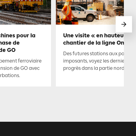
chines pour la
Une visite « en hauteur » 
hase de
chantier de la ligne Ontari
 de GO
Des futures stations aux ponts
pement ferroviaire
imposants, voyez les derniers
ansion de GO avec
progrès dans la partie nord.
rbations.