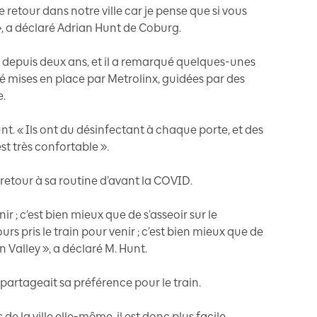
de retour dans notre ville car je pense que si vous
 », a déclaré Adrian Hunt de Coburg.
 depuis deux ans, et il a remarqué quelques-unes
é mises en place par Metrolinx, guidées par des
e.
unt. « Ils ont du désinfectant à chaque porte, et des
st très confortable ».
retour à sa routine d’avant la COVID.
nir ; c’est bien mieux que de s’asseoir sur le
rs pris le train pour venir ; c’est bien mieux que de
 Valley », a déclaré M. Hunt.
 partageait sa préférence pour le train.
e la ville elle-même, il est donc plus facile