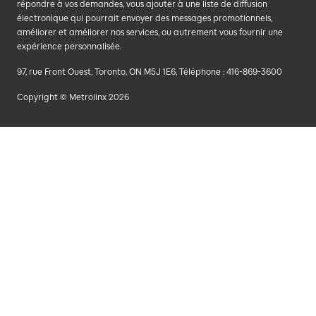
répondre à vos demandes, vous ajouter à une liste de diffusion
électronique qui pourrait envoyer des messages promotionnels,
améliorer et améliorer nos services, ou autrement vous fournir une
expérience personnalisée.
97, rue Front Ouest, Toronto, ON M5J 1E6, Téléphone : 416-869-3600
Copyright © Metrolinx 2026