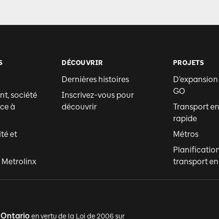
S
DÉCOUVRIR
PROJETS
Dernières histoires
D’expansion
GO
t, société
Inscrivez-vous pour
ce à
découvrir
Transport 
rapide
ité et
Métros
Planificatio
 Metrolinx
transport 
'Ontario
en vertu de la Loi de 2006 sur