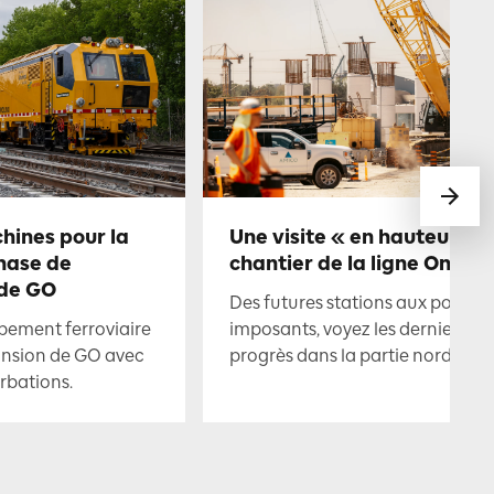
chines pour la
Une visite « en hauteur » 
hase de
chantier de la ligne Ontari
 de GO
Des futures stations aux ponts
pement ferroviaire
imposants, voyez les derniers
ansion de GO avec
progrès dans la partie nord.
rbations.