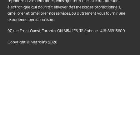
répondre à vos demandes, vous ajouter à une liste de diffusion
électronique qui pourrait envoyer des messages promotionnels,
améliorer et améliorer nos services, ou autrement vous fournir une
expérience personnalisée.
97, rue Front Ouest, Toronto, ON M5J 1E6, Téléphone : 416-869-3600
Copyright © Metrolinx 2026