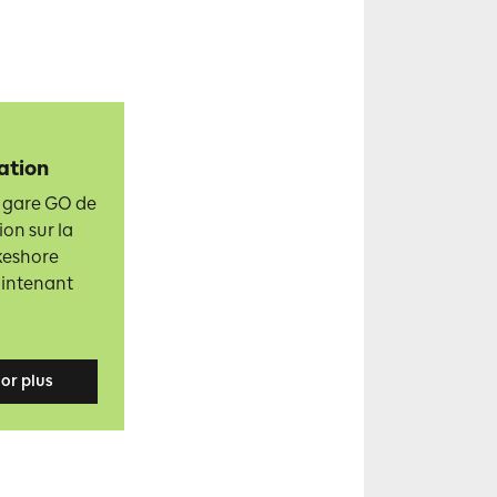
ation
 gare GO de
on sur la
keshore
aintenant
or plus