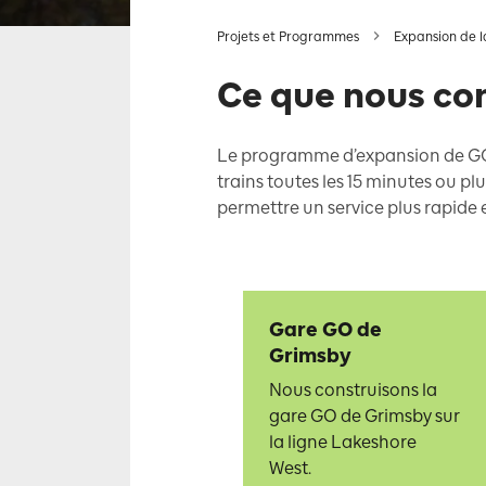
Projets et Programmes
Expansion de l
Ce que nous co
Le programme d’expansion de GO 
trains toutes les 15 minutes ou pl
permettre un service plus rapide e
Gare GO de
Grimsby
Nous construisons la
gare GO de Grimsby sur
la ligne Lakeshore
West.