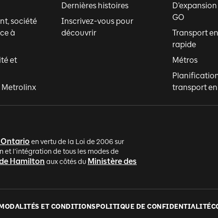
Dernières histoires
D’expansion
GO
t, société
Inscrivez-vous pour
ce à
découvrir
Transport 
rapide
ité et
Métros
Planificatio
 Metrolinx
transport 
'Ontario
en vertu de la Loi de 2006 sur
n et l'intégration de tous les modes de
 de Hamilton
Ministère des
aux côtés du
MODALITÉS ET CONDITIONS
POLITIQUE DE CONFIDENTIALITÉ
C