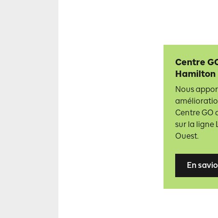
Centre G
Hamilton
Nous appor
amélioratio
Centre GO 
sur la lign
Ouest.
En savio