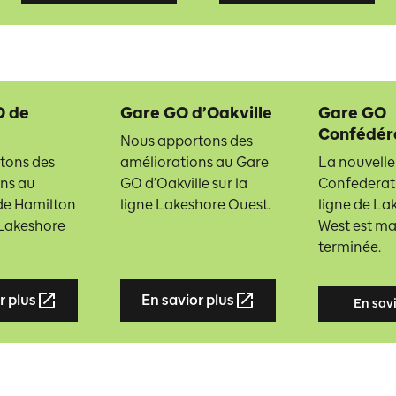
O de
Gare GO d’Oakville
Gare GO
Confédér
Nous apportons des
tons des
améliorations au Gare
La nouvelle
ns au
GO d’Oakville sur la
Confederati
de Hamilton
ligne Lakeshore Ouest.
ligne de La
e Lakeshore
West est m
terminée.
r plus
En savior plus
En savi