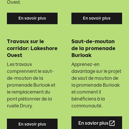
Ouest.
En savoir plus
En savoir plus
Travaux sur le
Saut-de-mouton
corridor: Lakeshore
de la promenade
Ouest
Burloak
Les travaux
Apprenez-en
comprennent le saut-
davantage sur le projet
de-mouton de la
de saut de mouton de
promenade Burloak et
la promenade Burloak
le remplacement du
et comment il
pont piétonnier de la
bénéficiera à la
ruelle Drury.
communauté.
En savior plus
En savoir plus