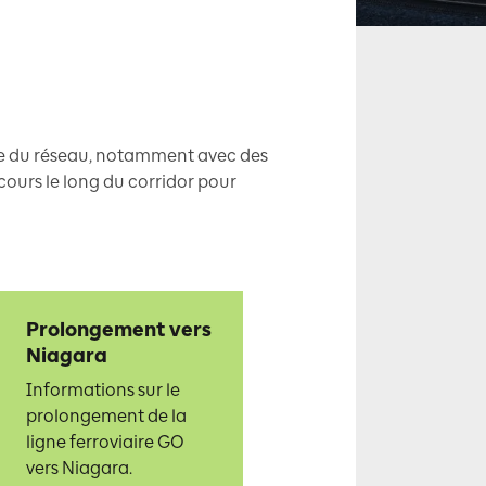
le du réseau, notamment avec des
 cours le long du corridor pour
Prolongement vers
Niagara
Informations sur le
prolongement de la
ligne ferroviaire GO
vers Niagara.