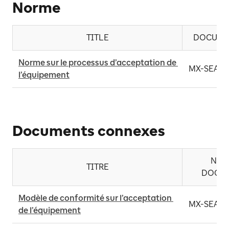
Norme
TITLE
DOCUME
Norme sur le processus d’acceptation de 
MX-SEA-S
l’équipement
Documents connexes
NO. 
TITRE
DOCU
Modèle de conformité sur l’acceptation 
MX-SEA-T
de l’équipement