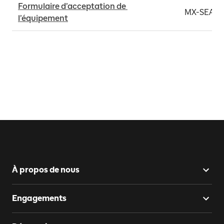
Formulaire d’acceptation de 
MX-SEA-F
l’équipement
À propos de nous
Engagements