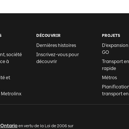
S
DÉCOUVRIR
PROJETS
Dernières histoires
D’expansion
GO
t, société
Inscrivez-vous pour
ce à
découvrir
Transport 
rapide
ité et
Métros
Planificatio
 Metrolinx
transport 
'Ontario
en vertu de la Loi de 2006 sur