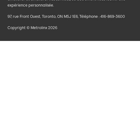
expérience personnalisée.
97, rue Front Ouest, Toronto, ON M5J 1E6, Téléphone : 416-869-3600
Copyright © Metrolinx 2026