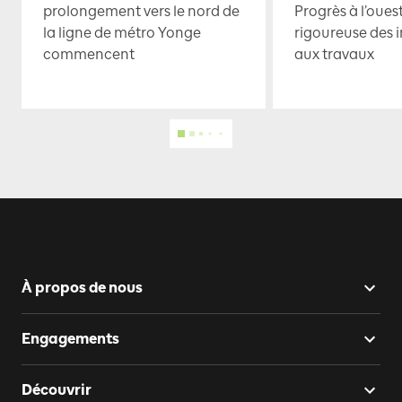
prolongement vers le nord de
Progrès à l’oues
la ligne de métro Yonge
rigoureuse des i
commencent
aux travaux
À propos de nous
Engagements
Découvrir