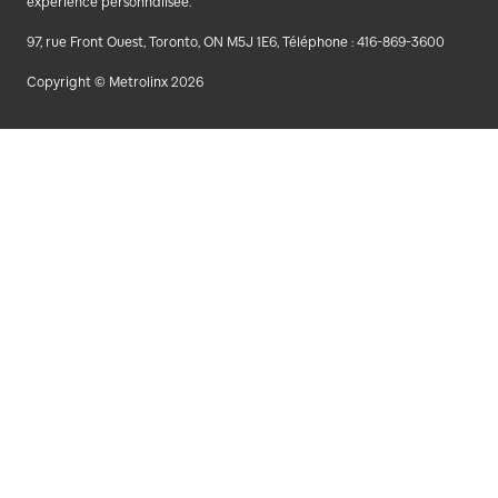
expérience personnalisée.
97, rue Front Ouest, Toronto, ON M5J 1E6, Téléphone : 416-869-3600
Copyright © Metrolinx 2026