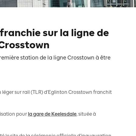
franchie sur la ligne de
 Crosstown
première station de la ligne Crosstown à être
 léger sur rail (TLR) d’Eglinton Crosstown franchit
isation pour
la gare de Keelesdale
, située à
té le site de la cérémonie officielle d’inauguration