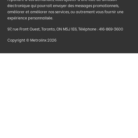
électronique qui pourrait envoyer des messages promotionnels,
améliorer et améliorer nos services, ou autrement vous fournir une
expérience personnalisée.
97, rue Front Ouest, Toronto, ON M5J 1E6, Téléphone : 416-869-3600
Copyright © Metrolinx 2026