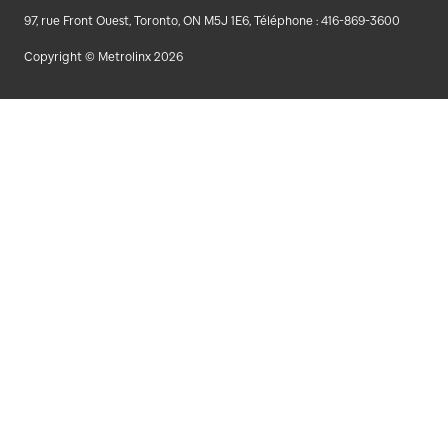
97, rue Front Ouest, Toronto, ON M5J 1E6, Téléphone : 416-869-3600
Copyright © Metrolinx 2026