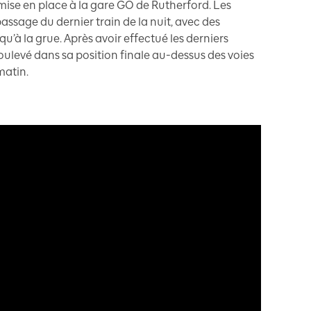
se en place à la gare GO de Rutherford. Les
ssage du dernier train de la nuit, avec des
u’à la grue. Après avoir effectué les derniers
 soulevé dans sa position finale au-dessus des voies
matin.