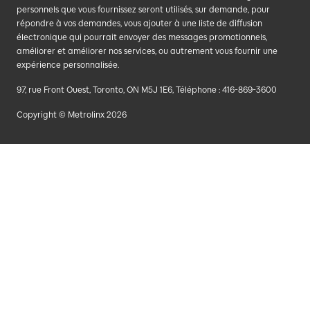
personnels que vous fournissez seront utilisés, sur demande, pour
répondre à vos demandes, vous ajouter à une liste de diffusion
électronique qui pourrait envoyer des messages promotionnels,
améliorer et améliorer nos services, ou autrement vous fournir une
expérience personnalisée.
97, rue Front Ouest, Toronto, ON M5J 1E6, Téléphone : 416-869-3600
Copyright © Metrolinx 2026