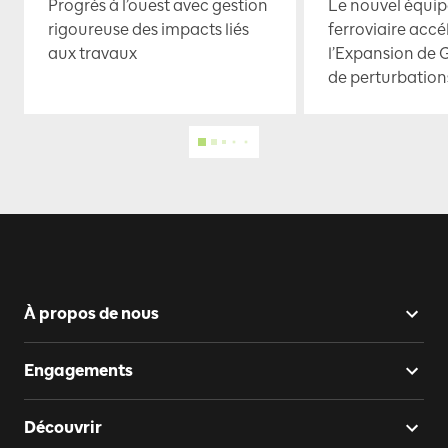
Progrès à l’ouest avec gestion
Le nouvel équi
rigoureuse des impacts liés
ferroviaire accé
aux travaux
l’Expansion de 
de perturbation
À propos de nous
Engagements
Découvrir