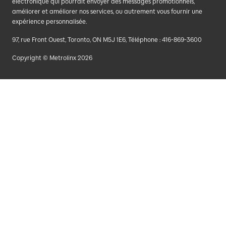
électronique qui pourrait envoyer des messages promotionnels,
améliorer et améliorer nos services, ou autrement vous fournir une
expérience personnalisée.
97, rue Front Ouest, Toronto, ON M5J 1E6, Téléphone : 416-869-3600
Copyright © Metrolinx 2026