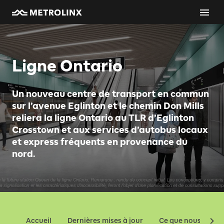
Ligne Ontario
Un nouveau centre de transport en commun
sur l’avenue Eglinton et le chemin Don Mills
reliera la ligne Ontario au TLR d’Eglinton
Crosstown et aux services d’autobus locaux
et express fréquents en provenance du
nord.
Accueil
Dernières mises à jour
Ce que nous const