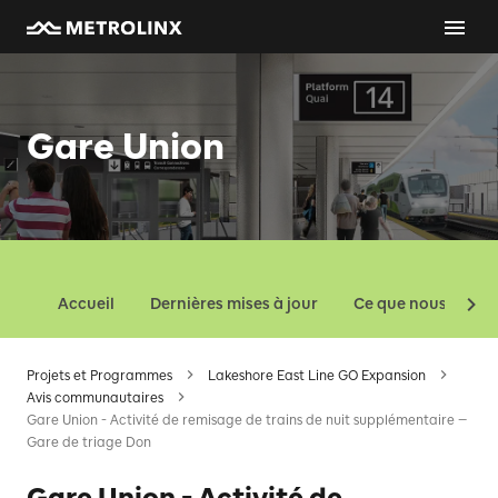
Gare Union
Accueil
Dernières mises à jour
Ce que nous const
Projets et Programmes
Lakeshore East Line GO Expansion
Avis communautaires
Gare Union - Activité de remisage de trains de nuit supplémentaire —
Gare de triage Don
Gare Union - Activité de