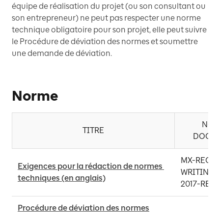
équipe de réalisation du projet (ou son consultant ou
son entrepreneur) ne peut pas respecter une norme
technique obligatoire pour son projet, elle peut suivre
le Procédure de déviation des normes et soumettre
une demande de déviation.
Norme
NO. 
TITRE
DOCU
MX-REQ FO
Exigences pour la rédaction de normes 
WRITING-
techniques (en anglais)
2017-REV1
Procédure de déviation des normes