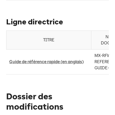
Ligne directrice
NO. 
TITRE
DOCU
MX-RFW Q
Guide de référence rapide (en anglais)
REFERENC
GUIDE-PR
Dossier des
modifications