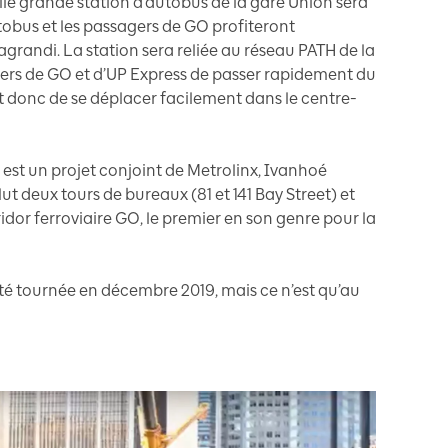
elle grande station d’autobus de la gare Union sera
tobus et les passagers de GO profiteront
grandi. La station sera reliée au réseau PATH de la
agers de GO et d’UP Express de passer rapidement du
 et donc de se déplacer facilement dans le centre-
, est un projet conjoint de Metrolinx, Ivanhoé
ut deux tours de bureaux (81 et 141 Bay Street) et
idor ferroviaire GO, le premier en son genre pour la
té tournée en décembre 2019, mais ce n’est qu’au