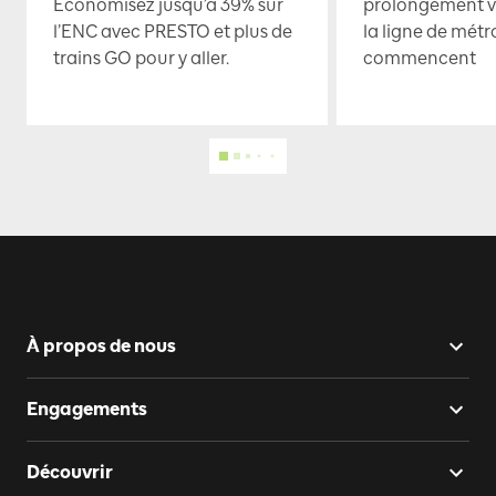
Économisez jusqu’à 39% sur
prolongement ve
l’ENC avec PRESTO et plus de
la ligne de mét
trains GO pour y aller.
commencent
À propos de nous
Engagements
Découvrir