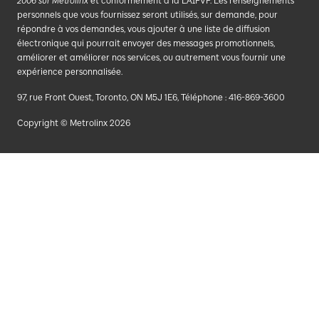
2006 sur Metrolinx
et conformément à la LAIPVP. Les renseignements
personnels que vous fournissez seront utilisés, sur demande, pour
répondre à vos demandes, vous ajouter à une liste de diffusion
électronique qui pourrait envoyer des messages promotionnels,
améliorer et améliorer nos services, ou autrement vous fournir une
expérience personnalisée.
97, rue Front Ouest, Toronto, ON M5J 1E6, Téléphone : 416-869-3600
Copyright © Metrolinx 2026