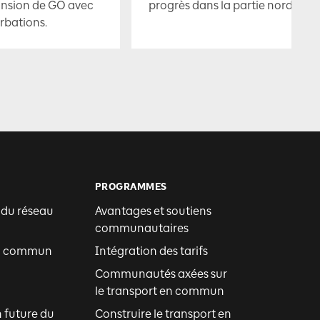
ansion de GO avec
progrès dans la partie nord.
rbations.
PROGRAMMES
 du réseau
Avantages et soutiens
communautaires
en commun
Intégration des tarifs
Communautés axées sur
le transport en commun
n future du
Construire le transport en