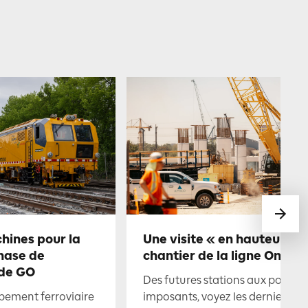
chines pour la
Une visite « en hauteur » 
hase de
chantier de la ligne Ontari
 de GO
Des futures stations aux ponts
pement ferroviaire
imposants, voyez les derniers