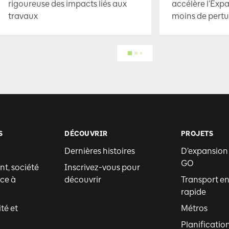
rigoureuse des impacts liés aux
accélère l’Exp
travaux
moins de pertu
S
DÉCOUVRIR
PROJETS
Dernières histoires
D’expansion
GO
t, société
Inscrivez-vous pour
ce à
découvrir
Transport 
rapide
ité et
Métros
Planificatio