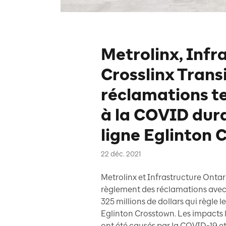
Metrolinx, Infr
Crosslinx Transi
réclamations te
à la COVID dura
ligne Eglinton
22 déc. 2021
Metrolinx et Infrastructure Onta
règlement des réclamations avec C
325 millions de dollars qui règle l
Eglinton Crosstown. Les impacts le
ont été causés par la COVID-19 et 