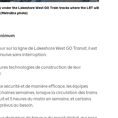
y under the Lakeshore West GO Train tracks where the LRT will
 (Metrolinx photo)
minimum
ur sur la ligne de Lakeshore West GO Transit, il est
rsuive sans interruption.
eures technologies de construction de leur
.
ute sécurité et de manière efficace, les équipes
chaines semaines, lorsque la circulation des trains
nuit et 5 heures du matin en semaine, et certains
prévus au besoin.
cipaux domaines de travaux du projet global, qui pose