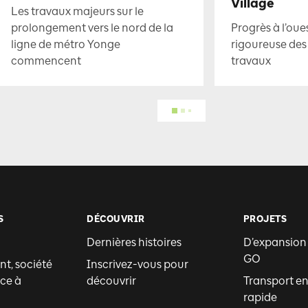
Village
Les travaux majeurs sur le
prolongement vers le nord de la
Progrès à l’oue
ligne de métro Yonge
rigoureuse des
commencent
travaux
S
DÉCOUVRIR
PROJETS
Dernières histoires
D’expansion
GO
t, société
Inscrivez-vous pour
ce à
découvrir
Transport 
rapide