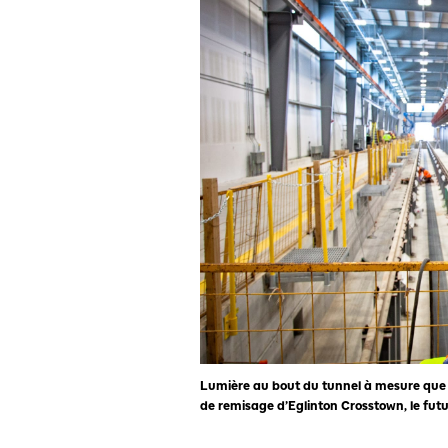
Lumière au bout du tunnel à mesure que l
de remisage d’Eglinton Crosstown, le futu