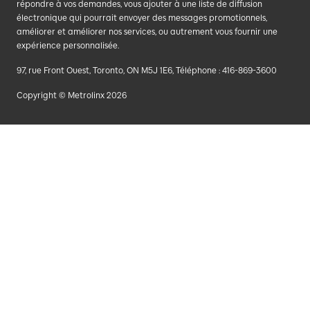
répondre à vos demandes, vous ajouter à une liste de diffusion
électronique qui pourrait envoyer des messages promotionnels,
améliorer et améliorer nos services, ou autrement vous fournir une
expérience personnalisée.
97, rue Front Ouest, Toronto, ON M5J 1E6, Téléphone : 416-869-3600
Copyright © Metrolinx 2026