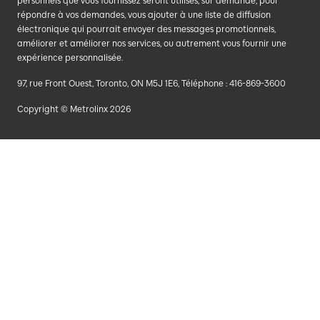
personnels que vous fournissez seront utilisés, sur demande, pour
répondre à vos demandes, vous ajouter à une liste de diffusion
électronique qui pourrait envoyer des messages promotionnels,
améliorer et améliorer nos services, ou autrement vous fournir une
expérience personnalisée.
97, rue Front Ouest, Toronto, ON M5J 1E6, Téléphone : 416-869-3600
Copyright © Metrolinx 2026