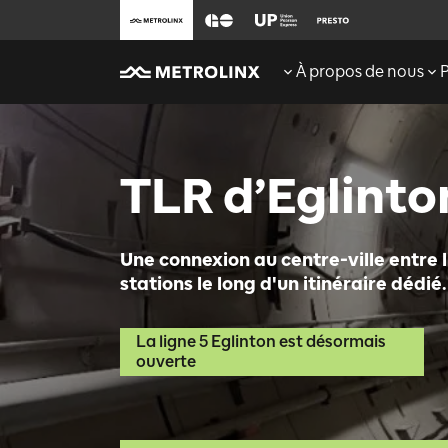
À propos de nous
TLR d’Eglint
Une connexion au centre-ville entre l
stations le long d'un itinéraire dédié.
La ligne 5 Eglinton est désormais
ouverte