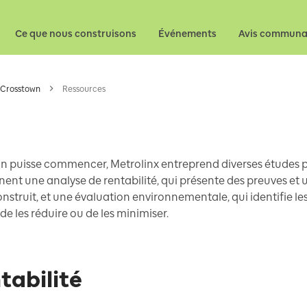
Ce que nous construisons
Événements
Avis communa
 Crosstown
Ressources
on puisse commencer, Metrolinx entreprend diverses études p
nent une analyse de rentabilité, qui présente des preuves et
nstruit, et une évaluation environnementale, qui identifie les
de les réduire ou de les minimiser.
tabilité