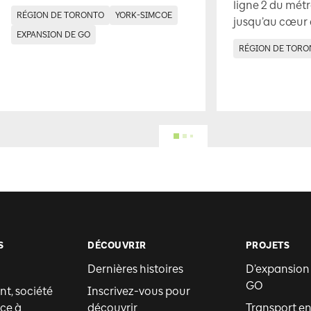
ligne 2 du métr
RÉGION DE TORONTO
YORK-SIMCOE
jusqu’au cœur
EXPANSION DE GO
RÉGION DE TORO
S
DÉCOUVRIR
PROJETS
Dernières histoires
D’expansion
GO
t, société
Inscrivez-vous pour
ce à
découvrir
Transport 