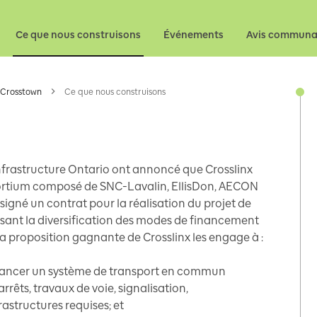
Ce que nous construisons
Événements
Avis communa
 Crosstown
Ce que nous construisons
nfrastructure Ontario ont annoncé que Crosslinx
nsortium composé de SNC-Lavalin, EllisDon, AECON
signé un contrat pour la réalisation du projet de
isant la diversification des modes de financement
a proposition gagnante de Crosslinx les engage à :
financer un système de transport en commun
rêts, travaux de voie, signalisation,
astructures requises; et