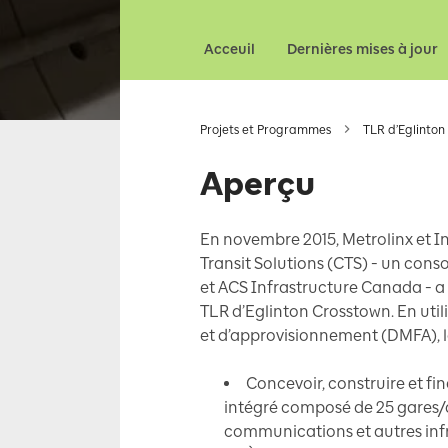
Acceuil
Dernières mises à jour
Projets et Programmes
TLR d’Eglinton
Aperçu
En novembre 2015, Metrolinx et I
Transit Solutions (CTS) - un co
et ACS Infrastructure Canada - a 
TLR d’Eglinton Crosstown. En util
et d’approvisionnement (DMFA), l
Concevoir, construire et 
intégré composé de 25 gares/ar
communications et autres infr