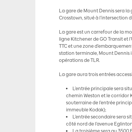
La gare de Mount Dennis sera la 
Crosstown, situé à l’intersection
La gare est un carrefour de la m
ligne Kitchener de GO Transit et l
TTC et une zone d’embarquement
station terminale, Mount Dennis i
opérations de TLR.
La gare aura trois entrées accessi
L’entrée principale sera situ
chemin Weston et le corridor 
souterraine de l’entrée princi
immeuble Kodak);
L’entrée secondaire sera sit
côté nord de l’avenue Eglinton
La troisième sera au 3500 