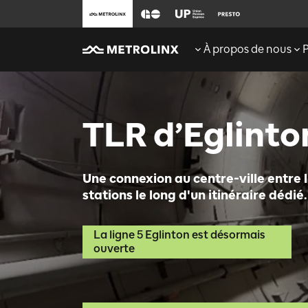
À propos de nous
TLR d’Eglint
Une connexion au centre-ville entre l
stations le long d'un itinéraire dédié.
La ligne 5 Eglinton est désormais
ouverte