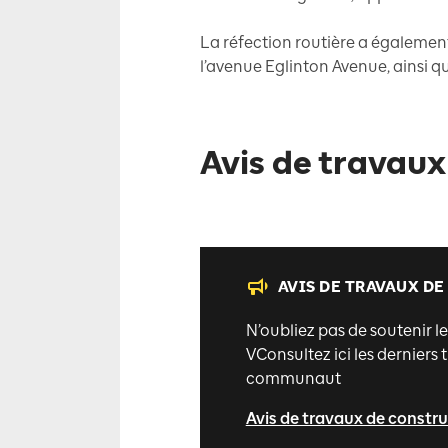
La réfection routière a également
l’avenue Eglinton Avenue, ainsi qu
Avis de travaux
AVIS DE TRAVAUX D
N’oubliez pas de soutenir l
VConsultez ici les derniers
communaut
Avis de travaux de constr