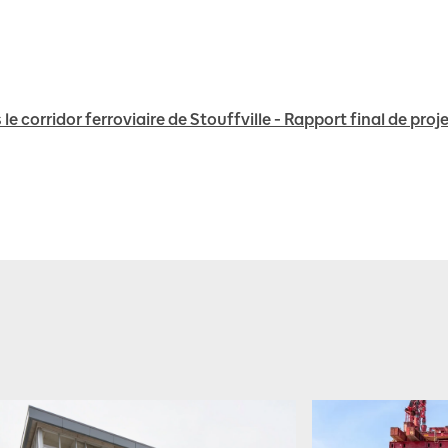
e corridor ferroviaire de Stouffville - Rapport final de pro