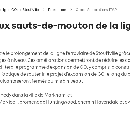
 ligne GO de Stouffville
Ressources
Grade Separations TPAP
aux sauts-de-mouton de la li
tre le prolongement de la ligne ferroviaire de Stouffville gr
s à niveau. Ces améliorations permettront de réduire les confl
facilitera le programme d’expansion de GO, y compris la constr
tique de soutenir le projet d’expansion de GO le long du cor
suivants seront fermés ou mis à niveau :
edy dans la ville de Markham; et
cNicoll, promenade Huntingwood, chemin Havendale et aven