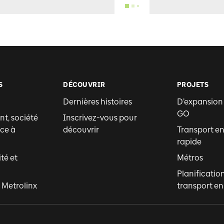
S
DÉCOUVRIR
PROJETS
Dernières histoires
D’expansion
GO
t, société
Inscrivez-vous pour
ce à
découvrir
Transport 
rapide
ité et
Métros
Planificatio
 Metrolinx
transport 