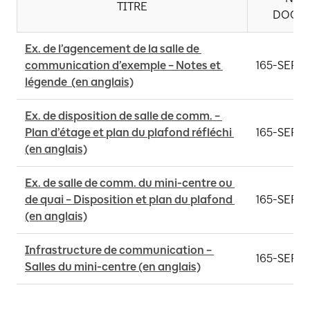
TITRE
DOCU
Ex. de l’agencement de la salle de 
communication d’exemple – Notes et 
165-SER-
légende  (en anglais)
Ex. de disposition de salle de comm. – 
Plan d’étage et plan du plafond réfléchi 
165-SER-
(en anglais)
Ex. de salle de comm. du mini-centre ou 
de quai – Disposition et plan du plafond 
165-SER-
(en anglais)
Infrastructure de communication – 
165-SER-E
Salles du mini-centre (en anglais)