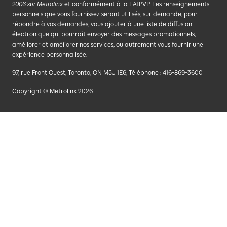
2006 sur Metrolinx
et conformément à la LAIPVP. Les renseignements
personnels que vous fournissez seront utilisés, sur demande, pour
répondre à vos demandes, vous ajouter à une liste de diffusion
électronique qui pourrait envoyer des messages promotionnels,
améliorer et améliorer nos services, ou autrement vous fournir une
expérience personnalisée.
97, rue Front Ouest, Toronto, ON M5J 1E6, Téléphone : 416-869-3600
Copyright © Metrolinx 2026