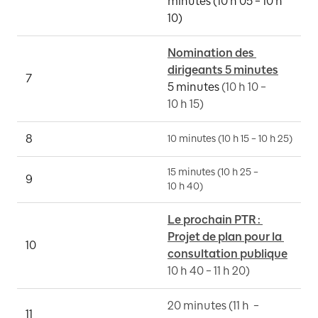
minutes (10 h 05 – 10 h 
10)
Nomination des 
dirigeants 5 minutes
7
R
5 minutes 
(10 h 10 – 
10 h 15)
8
R
10 minutes (10 h 15 – 10 h 25)
15 minutes (
10 h 25 –
9
P
10 h 40)
Le prochain PTR : 
Projet de plan pour la 
10
L
consultation publique
10 h 40 – 
11 h 20
)
20 minutes (
11 h
– 
11
L