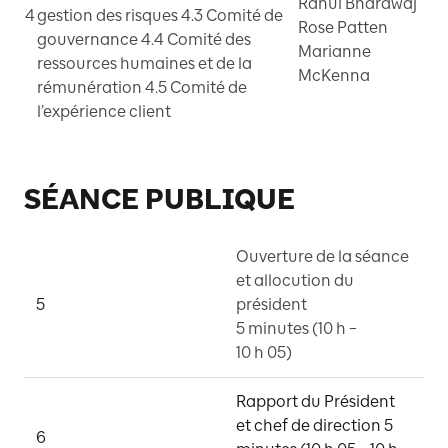
Rahul Bhardwaj
4
gestion des risques 4.3 Comité de
Rose Patten
gouvernance 4.4 Comité des
Marianne
ressources humaines et de la
McKenna
rémunération 4.5 Comité de
l’expérience client
SÉANCE PUBLIQUE
Ouverture de la séance 
et allocution du 
5
président 

R
5 minutes (10 h – 
10 h 05)
Rapport du Président 
et chef de direction 5 
6
R