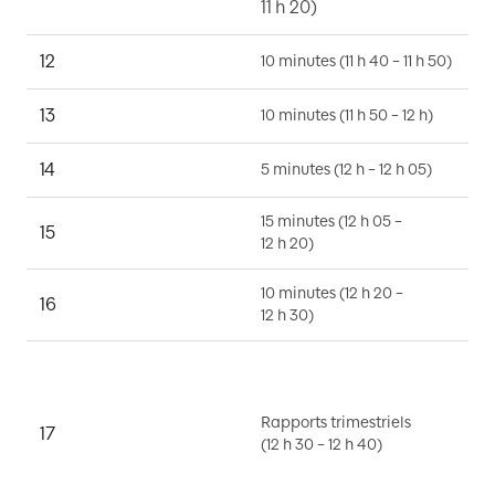
11 h 20)
12
B
10 minutes (11 h 40 – 11 h 50)
13
J
10 minutes (11 h 50 – 12 h)
14
P
5 minutes (12 h – 12 h 05)
15 minutes (12 h 05 –
15
R
12 h 20)
10 minutes (12 h 20 –
16
M
12 h 30)
R
G
L
Rapports trimestriels
17
(12 h 30 – 12 h 40)
P
J