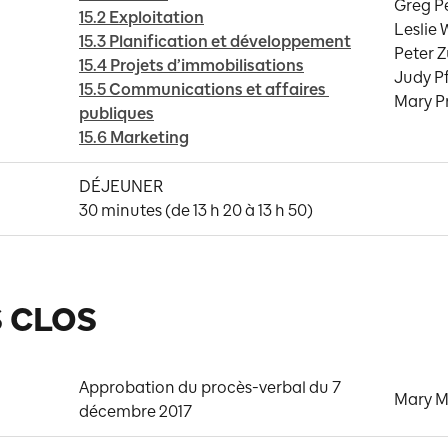
Greg Pe
15.2 Exploitation
Leslie 
15.3 Planification et développement
Peter Z
15.4 Projets d’immobilisations
Judy Pf
15.5 Communications et affaires 
Mary P
publiques
15.6 Marketing
DÉJEUNER 

30 minutes (de 13 h 20 à 13 h 50)
S CLOS
Approbation du procès-verbal du 7 
Mary M
décembre 2017