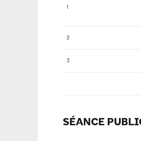
1
2
3
SÉANCE PUBL