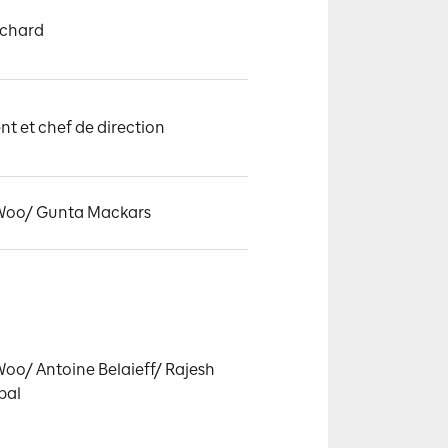
ichard
nt et chef de direction
 Woo/ Gunta Mackars
Woo/ Antoine Belaieff/ Rajesh 
pal