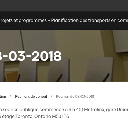
Projets et programmes
Planification des transports en c
8-03-2018
tion
Réunions du conseil
Réunion du 08-03-2018
(la séance publique commence à 9 h 45) Metrolinx, gare Union
e étage Toronto, Ontario M5J 1E6