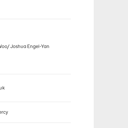
 Woo/ Joshua Engel-Yan
Zuk
ercy