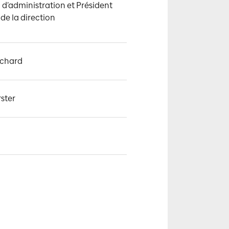
 d’administration et Président 
 de la direction
ichard
rster