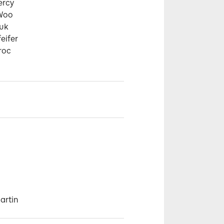
rcy

Woo

uk

eifer

roc
artin