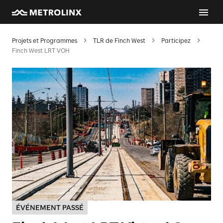
Projets et Programmes
TLR de Finch West
Participez
Finch West LRT VOH
ÉVÉNEMENT PASSÉ