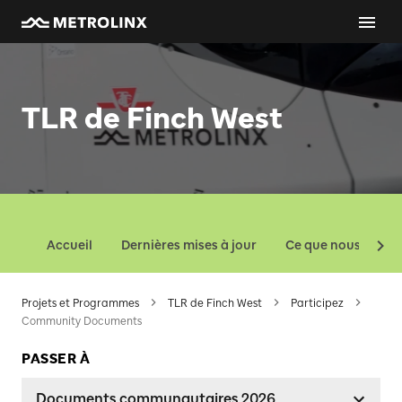
TLR de Finch West
Accueil
Dernières mises à jour
Ce que nous const
Projets et Programmes
TLR de Finch West
Participez
Community Documents
PASSER À
Documents communautaires 2026