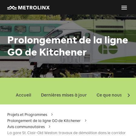
Prolongement de la ligne
GO de Kitchener
Accueil
Dernières mises à jour
Ce que nous const
Projets et Programmes
Prolongement de la ligne GO de Kitchener
Avis communautaires
La gare St. Clair-Old Weston: travaux de démolition dans le corridor