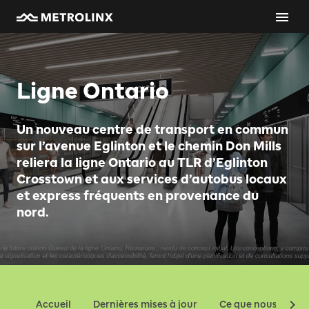
Ligne Ontario
Un nouveau centre de transport en commun
sur l’avenue Eglinton et le chemin Don Mills
reliera la ligne Ontario au TLR d’Eglinton
Crosstown et aux services d’autobus locaux
et express fréquents en provenance du
nord.
Accueil
Dernières mises à jour
Ce que nous const