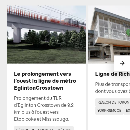
Le prolongement vers
Ligne de Rich
l’ouest la ligne de métro
Plus de transp
EglintonCrosstown
dont vous avez 
Prolongement du TLR
RÉGION DE TORON
d’Eglinton Crosstown de 9,2
YORK-SIMCOE
E
km plus à l’ouest vers
Etobicoke et Mississauga.